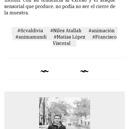
motion
. Con su tendencia al exceso y el ataque
sensorial que produce, no podía no ser el cierre de
la muestra.
#ficvaldivia
#Niles Atallah
#animación
#animamundi
#Matías López
#Francisco
Visceral