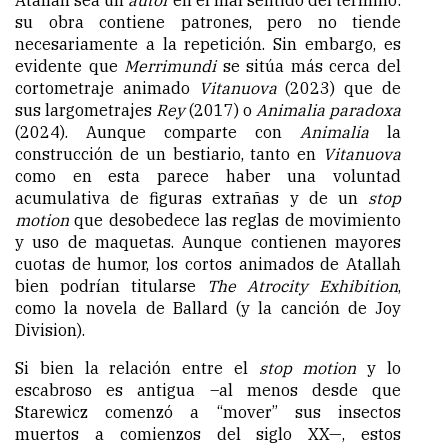
Atallah sea un
autor
en el mal sentido del término:
su obra contiene patrones, pero no tiende
necesariamente a la repetición. Sin embargo, es
evidente que
Merrimundi
se sitúa más cerca del
cortometraje animado
Vitanuova
(2023) que de
sus largometrajes
Rey
(2017) o
Animalia paradoxa
(2024). Aunque comparte con
Animalia
la
construcción de un bestiario, tanto en
Vitanuova
como en esta parece haber una voluntad
acumulativa de figuras extrañas y de un
stop
motion
que desobedece las reglas de movimiento
y uso de maquetas. Aunque contienen mayores
cuotas de humor, los cortos animados de Atallah
bien podrían titularse
The Atrocity Exhibition
,
como la novela de Ballard (y la canción de Joy
Division).
Si bien la relación entre el
stop motion
y lo
escabroso es antigua –al menos desde que
Starewicz comenzó a “mover” sus insectos
muertos a comienzos del siglo XX—, estos