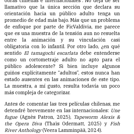
obras chilenas e internacionales”. No deja de ser
llamativo que la única sección que declara su
orientación hacia un público adulto tenga un
promedio de edad más bajo. Más que un problema
de enfoque por parte de FicValdivia, me parece
que es una muestra de la tensión aun no resuelta
entre la animación y su vinculación casi
obligatoria con lo infantil. Por otro lado, ¿en qué
sentido
El tamagochi escarlata
debe entenderse
como un cortometraje adulto no apto para el
público adolescente? Si bien incluye algunos
guiños explícitamente “adultos”, estos nunca han
estado ausentes en las animaciones de este tipo.
La muestra, a mí gusto, resulta todavía un poco
más compleja de categorizar.
Antes de comentar las tres películas chilenas, me
detendré brevemente en las internacionales:
Une
fugue
(Agn
ès
Patron, 2025),
Tapeworm Alexis &
the Opera Diva
(Thaïs Odermatt, 2025) y
Fish
River Anthology
(Veera Lamminpää, 2024).