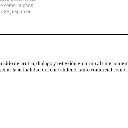
co como “nichos
ar. Se juegan en …
n sitio de crítica, diálogo y reflexión en torno al cine cont
eseñar la actualidad del cine chileno, tanto comercial como