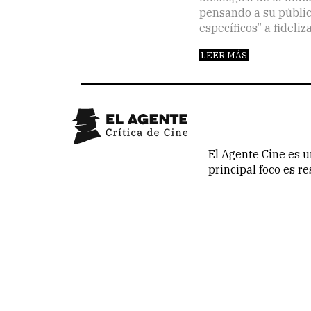
pensando a su públi
específicos” a fideliz
LEER MÁS
El Agente Cine es u
principal foco es r