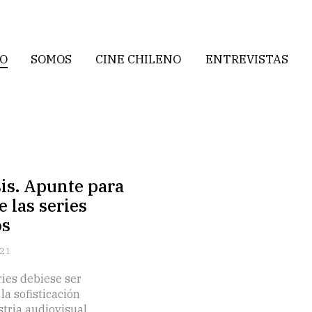
IO
SOMOS
CINE CHILENO
ENTREVISTAS
sis. Apunte para
e las series
os
021
ries debiese ser
a sofisticación
stria audiovisual,