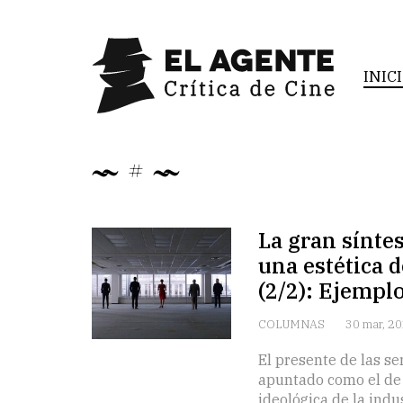
INIC
#
La gran sínte
una estética d
(2/2): Ejempl
COLUMNAS
30 mar, 2
El presente de las se
apuntado como el de l
ideológica de la indu