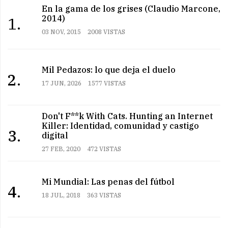
En la gama de los grises (Claudio Marcone,
2014)
1.
03 NOV, 2015
2008 VISTAS
Mil Pedazos: lo que deja el duelo
2.
17 JUN, 2026
1577 VISTAS
Don't F**k With Cats. Hunting an Internet
Killer: Identidad, comunidad y castigo
3.
digital
27 FEB, 2020
472 VISTAS
Mi Mundial: Las penas del fútbol
4.
18 JUL, 2018
363 VISTAS