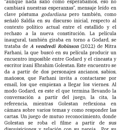
“aunque nada salió como esperábamos, eso no
cambiará nuestras esperanzas”, mensaje leído en
clave póstuma
godardiana
pero también, como
señaló Saldía en su discurso inicial, respecto al
contexto político actual entre el estallido y el
rechazo a la nueva constitución. La película
inaugural, también giraba en torno a Godard, se
trataba de
A vendredi Robinson
(2022) de Mitra
Farhani, la que buscó en su película producir un
encuentro imposible entre Godard y el cineasta y
escritor iraní Ebrahim Golestan. Este encuentro se
da a partir de dos personajes ancianos, sabios,
mañosos, que Farhani invita a contactarse por
email, los que empiezan a llegar los viernes. Al
modo Godard, es este el que termina llevando la
conversación a partir del juego, la cita, la
referencia, mientras Golestan reflexiona en
cámara sobre varios temas y como responder las
cartas. Un juego de mutuo reconocimiento, donde
Golestan se roba el filme a partir de sus
disquisiciones y relación con su pareja. Por su