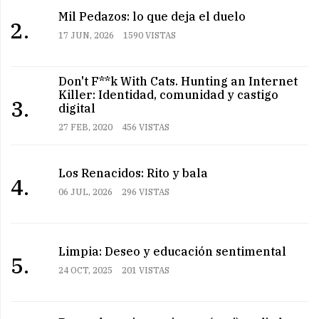
Mil Pedazos: lo que deja el duelo
2.
17 JUN, 2026
1590 VISTAS
Don't F**k With Cats. Hunting an Internet
Killer: Identidad, comunidad y castigo
3.
digital
27 FEB, 2020
456 VISTAS
Los Renacidos: Rito y bala
4.
06 JUL, 2026
296 VISTAS
Limpia: Deseo y educación sentimental
5.
24 OCT, 2025
201 VISTAS