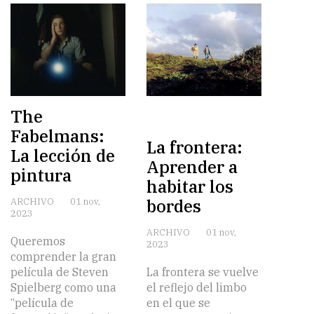
The
Fabelmans:
La frontera:
La lección de
Aprender a
pintura
habitar los
bordes
ARCHIVO
01 nov,
2023
ARCHIVO
01 nov,
Queremos
2023
comprender la gran
película de Steven
La frontera se vuelve
Spielberg como una
el reflejo del limbo
“película de
en el que se