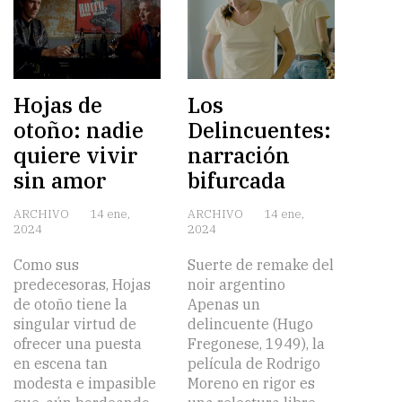
Hojas de
Los
otoño: nadie
Delincuentes:
quiere vivir
narración
sin amor
bifurcada
ARCHIVO
14 ene,
ARCHIVO
14 ene,
2024
2024
Como sus
Suerte de remake del
predecesoras, Hojas
noir argentino
de otoño tiene la
Apenas un
singular virtud de
delincuente (Hugo
ofrecer una puesta
Fregonese, 1949), la
en escena tan
película de Rodrigo
modesta e impasible
Moreno en rigor es