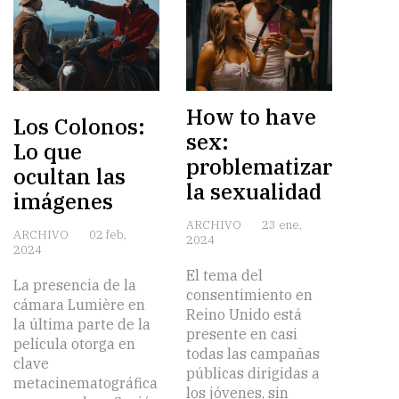
How to have
Los Colonos:
sex:
Lo que
problematizar
ocultan las
la sexualidad
imágenes
ARCHIVO
23 ene,
ARCHIVO
02 feb,
2024
2024
El tema del
La presencia de la
consentimiento en
cámara Lumière en
Reino Unido está
la última parte de la
presente en casi
película otorga en
todas las campañas
clave
públicas dirigidas a
metacinematográfica
los jóvenes, sin