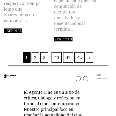
especulación pues su
respecta al tiempo
conjunción de
lento que
elementos
observamos no
inacabados y
estuviera …
desenfocados la
termina …
LEER MÁS
LEER MÁS
...
1
2
3
40
41
42
>
El Agente Cine es un sitio de
crítica, diálogo y reflexión en
torno al cine contemporáneo.
Nuestro principal foco es
reseñar la actualidad del cine