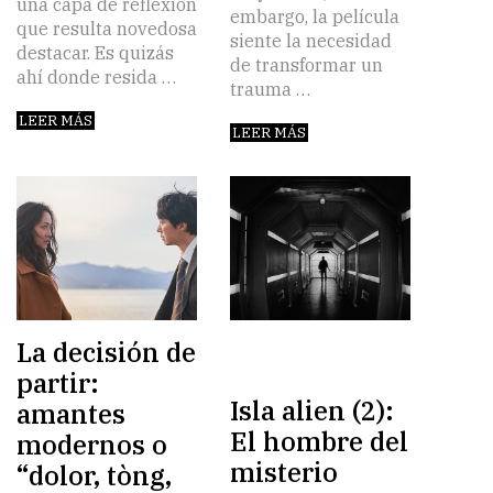
una capa de reflexión
embargo, la película
que resulta novedosa
siente la necesidad
destacar. Es quizás
de transformar un
ahí donde resida …
trauma …
LEER MÁS
LEER MÁS
La decisión de
partir:
Isla alien (2):
amantes
El hombre del
modernos o
misterio
“dolor, tòng,