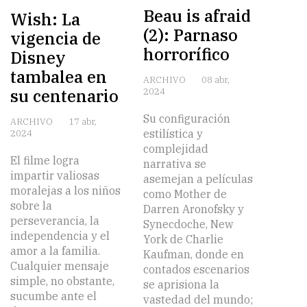
Beau is afraid
Wish: La
(2): Parnaso
vigencia de
horrorífico
Disney
tambalea en
ARCHIVO
08 abr,
su centenario
2024
Su configuración
ARCHIVO
17 abr,
estilística y
2024
complejidad
El filme logra
narrativa se
impartir valiosas
asemejan a películas
moralejas a los niños
como Mother de
sobre la
Darren Aronofsky y
perseverancia, la
Synecdoche, New
independencia y el
York de Charlie
amor a la familia.
Kaufman, donde en
Cualquier mensaje
contados escenarios
simple, no obstante,
se aprisiona la
sucumbe ante el
vastedad del mundo;