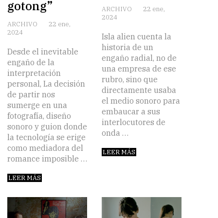
gotong”
ARCHIVO
22 ene,
2024
ARCHIVO
22 ene,
2024
Isla alien cuenta la
historia de un
Desde el inevitable
engaño radial, no de
engaño de la
una empresa de ese
interpretación
rubro, sino que
personal, La decisión
directamente usaba
de partir nos
el medio sonoro para
sumerge en una
embaucar a sus
fotografía, diseño
interlocutores de
sonoro y guion donde
onda …
la tecnología se erige
como mediadora del
LEER MÁS
romance imposible …
LEER MÁS