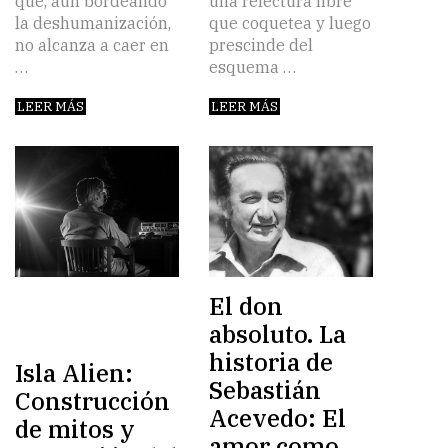
que, aún bordeando
una relectura libre
la deshumanización,
que coquetea y luego
no alcanza a caer en
prescinde del
…
esquema …
LEER MÁS
LEER MÁS
El don
absoluto. La
historia de
Isla Alien:
Sebastián
Construcción
Acevedo: El
de mitos y
amor como