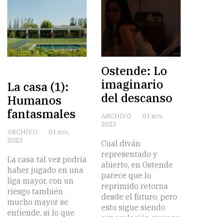
Ostende: Lo
imaginario
La casa (1):
del descanso
Humanos
fantasmales
ARCHIVO
01 nov,
2023
ARCHIVO
01 nov,
2023
Cual diván
representado y
La casa tal vez podría
abierto, en Ostende
haber jugado en una
parece que lo
liga mayor, con un
reprimido retorna
riesgo también
desde el futuro, pero
mucho mayor se
esto sigue siendo
entiende, si lo que