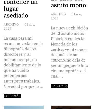
contener un
astuto mono
lugar
asediado
ARCHIVO
01 nov,
2023
ARCHIVO
01 nov,
La nueva exhibición
2023
de El astuto mono
La casa para mí
Pinochet contra la
es una novedad en la
Moneda de los
filmografía de los
cerdos, veinte años
directores y, al
después de su
mismo tiempo, un
estreno, no deja de
debilitamiento de lo
ser un pequeño hito
que ha vuelto
cinematográfico, al
potentes sus
cual …
anteriores trabajos.
LEER MÁS
Novedad porque la …
LEER MÁS