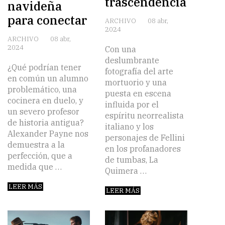
trascendencia
navideña
para conectar
ARCHIVO
08 abr,
2024
ARCHIVO
08 abr,
2024
Con una
deslumbrante
¿Qué podrían tener
fotografía del arte
en común un alumno
mortuorio y una
problemático, una
puesta en escena
cocinera en duelo, y
influida por el
un severo profesor
espíritu neorrealista
de historia antigua?
italiano y los
Alexander Payne nos
personajes de Fellini
demuestra a la
en los profanadores
perfección, que a
de tumbas, La
medida que …
Quimera …
LEER MÁS
LEER MÁS