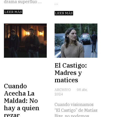
drama superfluo …
…
LEER MÁS
LEER MÁS
El Castigo:
Madres y
matices
Cuando
ARCHIVO
08 abr,
Acecha La
2024
Maldad: No
Cuando visionamos
hay a quien
“El Castigo” de Matías
rezar
Bize, no podemos