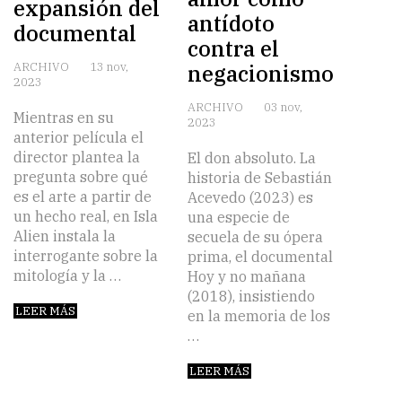
expansión del
antídoto
documental
contra el
ARCHIVO
13 nov,
negacionismo
2023
ARCHIVO
03 nov,
Mientras en su
2023
anterior película el
director plantea la
El don absoluto. La
pregunta sobre qué
historia de Sebastián
es el arte a partir de
Acevedo (2023) es
un hecho real, en Isla
una especie de
Alien instala la
secuela de su ópera
interrogante sobre la
prima, el documental
mitología y la …
Hoy y no mañana
(2018), insistiendo
LEER MÁS
en la memoria de los
…
LEER MÁS