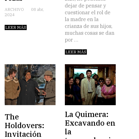
dejar de pensar y
ARCHIVO
08 abr,
cuestionar el rol de
2024
la madre en la
crianza de sus hijos,
LEER MÁS
muchas cosas se dan
por …
LEER MÁS
La Quimera:
The
Excavando en
Holdovers:
la
Invitación